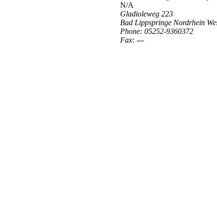
N/A
Gladioleweg 223
Bad Lippspringe Nordrhein We
Phone:
05252-9360372
Fax:
---