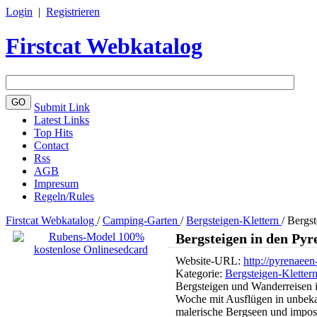
Login
|
Registrieren
Firstcat Webkatalog
Submit Link
Latest Links
Top Hits
Contact
Rss
AGB
Impresum
Regeln/Rules
Firstcat Webkatalog
/
Camping-Garten
/
Bergsteigen-Klettern
/
Bergst
Bergsteigen in den Pyr
Website-URL:
http://pyrenaeen
Kategorie:
Bergsteigen-Kletter
Bergsteigen und Wanderreisen i
Woche mit Ausflügen in unbeka
malerische Bergseen und impos